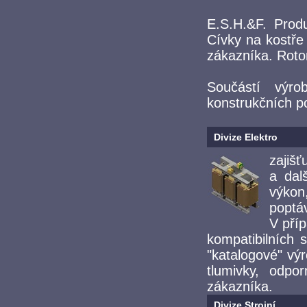
E.S.H.&F. Produ
Cívky na kostře
zákazníka. Rotor
Součástí výro
konstrukčních p
Divize Elektro
zajiš
a dal
výkon
poptá
V pří
kompatibilních
"katalogové" výr
tlumivky, odpo
zákazníka.
Divize Strojní