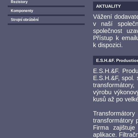
Rezistory
AKTUALITY
Komponenty
Vážení dodavate
Strojní obrábění
v naší společ
společnost uza
Přístup k emai
k dispozici.
E.S.H.&F. Production
E.S.H.&F. Produc
E.S.H.&F, spol. 
transformátory,
výrobu výkonový
kusů až po velké
Transformátor
transformátory 
Firma zajištuj
aplikace. Filtra