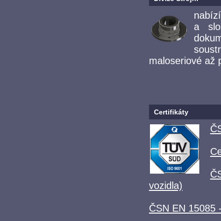
nabíz
a slo
doku
soust
maloseriové až 
Certifikáty
ČS
Ce
ČS
vozidla)
ČSN EN 15085 - 