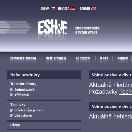
Zakázková výroba - transformátory, tlumivky, cívky 
obrábění kovu
Naše produkty
Volné pozice v diviz
Aktuálně hledám
Transformátory
Jednofázové
Požadavky
Tech
Třífázové
Tlumivky
Volné pozice v divizi
S železným jádrem
Aktuálně nehled
Vzduchové
Cívky