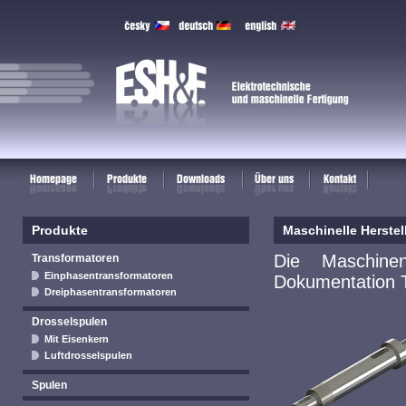
E.S.H.&F. Production, s.r.o. - Metallbearbeitung -
Maschinelle Fertigung
Produkte
Maschinelle Herste
Die Maschinen
Transformatoren
Einphasentransformatoren
Dokumentation T
Dreiphasentransformatoren
Drosselspulen
Mit Eisenkern
Luftdrosselspulen
Spulen